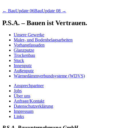
← BauUpdate 06
BauUpdate 08 →
P.S.A. – Bauen ist Vertrauen.
Unsere Gewerke
Maler- und Bodenbelagsarbeiten
Vorhangfassaden
Glanzputze
Trockenbau
Stuck
Innenputz
Außenputz
Wärmedämmverbundsysteme (WDVS)
Ansprechpartner
Jobs
Über uns
Anfrage/Kontakt
Datenschutzerklärung
Impressum
Links
P.S.A. Bauunternehmung GmbH