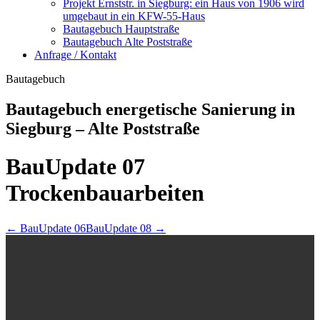
Projekt Ernststr. in Siegburg: ein Haus von 1906 wird
umgebaut in ein KFW-55-Haus
Bautagebuch Hauptstraße
Bautagebuch Alte Poststraße
Anfrage / Kontakt
Bautagebuch
Bautagebuch energetische Sanierung in
Siegburg – Alte Poststraße
BauUpdate 07
Trockenbauarbeiten
← BauUpdate 06
BauUpdate 08 →