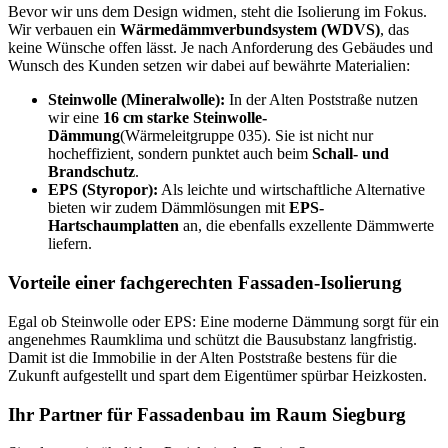
Bevor wir uns dem Design widmen, steht die Isolierung im Fokus.
Wir verbauen ein
Wärmedämmverbundsystem (WDVS)
, das
keine Wünsche offen lässt. Je nach Anforderung des Gebäudes und
Wunsch des Kunden setzen wir dabei auf bewährte Materialien:
Steinwolle (Mineralwolle):
In der Alten Poststraße nutzen
wir eine
16 cm starke Steinwolle-
Dämmung
(Wärmeleitgruppe 035). Sie ist nicht nur
hocheffizient, sondern punktet auch beim
Schall- und
Brandschutz
.
EPS (Styropor):
Als leichte und wirtschaftliche Alternative
bieten wir zudem Dämmlösungen mit
EPS-
Hartschaumplatten
an, die ebenfalls exzellente Dämmwerte
liefern.
Vorteile einer fachgerechten Fassaden-Isolierung
Egal ob Steinwolle oder EPS: Eine moderne Dämmung sorgt für ein
angenehmes Raumklima und schützt die Bausubstanz langfristig.
Damit ist die Immobilie in der Alten Poststraße bestens für die
Zukunft aufgestellt und spart dem Eigentümer spürbar Heizkosten.
Ihr Partner für Fassadenbau im Raum Siegburg