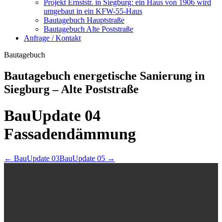
Projekt Ernststr. in Siegburg: ein Haus von 1906 wird
umgebaut in ein KFW-55-Haus
Bautagebuch Hauptstraße
Bautagebuch Alte Poststraße
Anfrage / Kontakt
Bautagebuch
Bautagebuch energetische Sanierung in
Siegburg – Alte Poststraße
BauUpdate 04
Fassadendämmung
← BauUpdate 03
BauUpdate 05 →